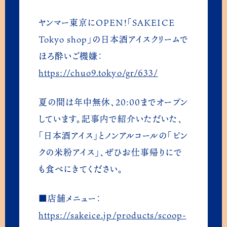
ニュース
NEWS
ヤンマー東京にOPEN!「SAKEICE
Tokyo shop」の日本酒アイスクリームで
加盟店募集
ほろ酔いご機嫌：
PARTNER SHOP
https://chuo9.tokyo/gr/633/
オリジナルアイス OEM
夏の間は年中無休、20:00までオープン
ICE CREAM OEM
しています。記事内で紹介いただいた、
「日本酒アイス」とノンアルコールの「ピン
オンラインショップ
クの米粉アイス」、ぜひお仕事帰りにで
ONLINE SHOPS
も食べにきてください。
公式通販
■店舗メニュー：
https://sakeice.jp/products/scoop-