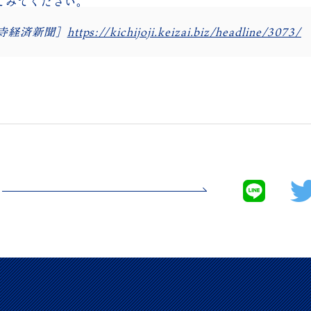
てみてください。
寺経済新聞］
https://kichijoji.keizai.biz/headline/3073/