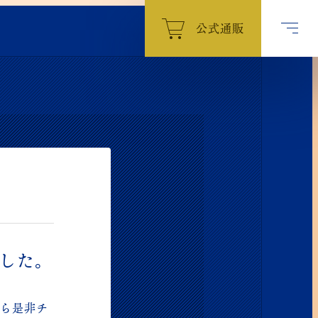
公式通販
ました。
から是非チ