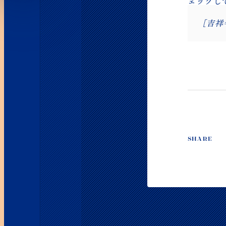
ェックし
［吉祥
SHARE