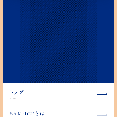
ト
ップ
TOP
SAKEICEとは