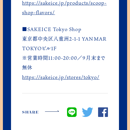
Amazon
https://sakeice.jp/products/scoop-
shop-flavors/
■SAKEICE Tokyo Shop
東京都中央区八重洲2-1-1 YANMAR
TOKYOビル1F
※営業時間11:00-20:00／9月末まで
無休
https://sakeice.jp/stores/tokyo/
SHARE