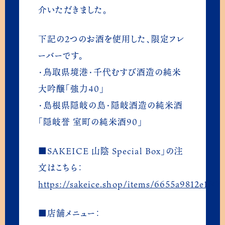
ニュース
介いただきました。
NEWS
下記の2つのお酒を使用した、限定フレ
加盟店募集
ーバーです。
PARTNER SHOP
・鳥取県境港・千代むすび酒造の純米
大吟醸「強力40」
オリジナルアイス OEM
・島根県隠岐の島・隠岐酒造の純米酒
ICE CREAM OEM
「隠岐誉 室町の純米酒90」
オンラインショップ
■SAKEICE 山陰 Special Box」の注
ONLINE SHOPS
文はこちら：
https://sakeice.shop/items/6655a9812e1f4
公式通販
■店舗メニュー：